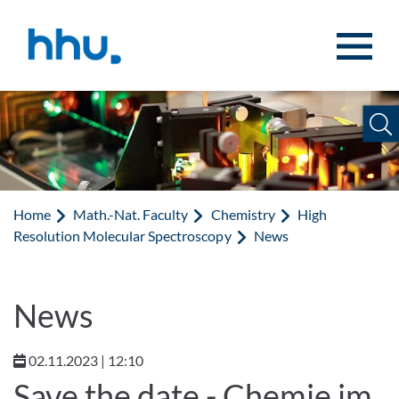
Jump to content
Jump to search
Home
Math.-Nat. Faculty
Chemistry
High
Resolution Molecular Spectroscopy
News
News
02.11.2023 | 12:10
Save the date - Chemie im