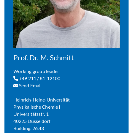
Prof. Dr. M. Schmitt
Working group leader
+49 211 / 81-12100
Send Email
Heinrich-Heine-Universität
Physikalische Chemie I
Universitätsstr. 1
40225 Düsseldorf
Building: 26.43