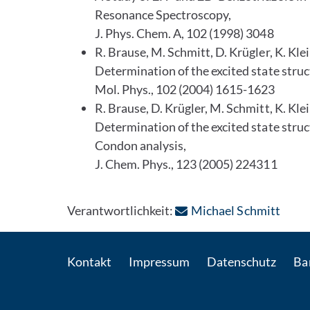
Resonance Spectroscopy,
J. Phys. Chem. A, 102 (1998) 3048
R. Brause, M. Schmitt, D. Krügler, K. Kl
Determination of the excited state struc
Mol. Phys., 102 (2004) 1615-1623
R. Brause, D. Krügler, M. Schmitt, K. Kl
Determination of the excited state struc
Condon analysis,
J. Chem. Phys., 123 (2005) 224311
: Per
Verantwortlichkeit:
Michael Schmitt
Kontakt
Impressum
Datenschutz
Bar