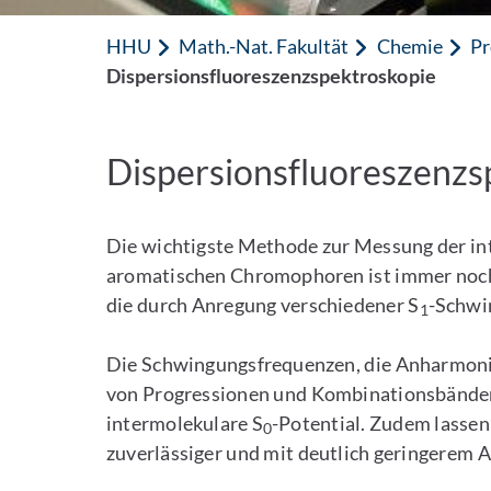
HHU
Math.-Nat. Fakultät
Chemie
Pr
Dispersionsfluoreszenzspektroskopie
Dispersionsfluoreszenzs
Die wichtigste Methode zur Messung der i
aromatischen Chromophoren ist immer noch 
die durch Anregung verschiedener S
-Schwi
1
Die Schwingungsfrequenzen, die Anharmoni
von Progressionen und Kombinationsbändern
intermolekulare S
-Potential. Zudem lassen 
0
zuverlässiger und mit deutlich geringerem 