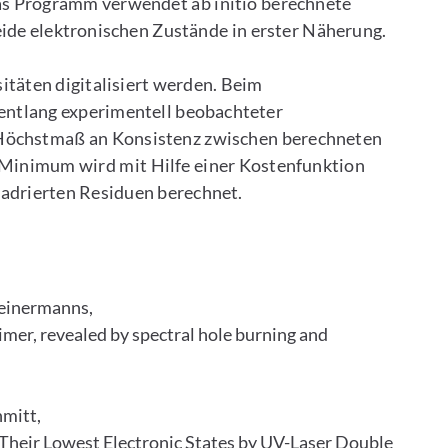
s Programm verwendet ab initio berechnete
eide elektronischen Zustände in erster Näherung.
itäten digitalisiert werden. Beim
entlang experimentell beobachteter
öchstmaß an Konsistenz zwischen berechneten
 Minimum wird mit Hilfe einer Kostenfunktion
uadrierten Residuen berechnet.
leinermanns,
imer, revealed by spectral hole burning and
hmitt,
 Their Lowest Electronic States by UV-Laser Double