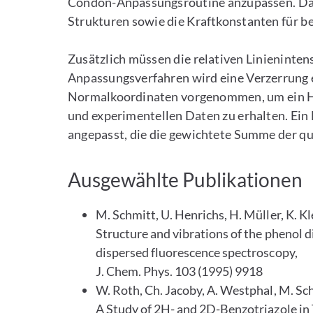
Condon-Anpassungsroutine anzupassen. Da
Strukturen sowie die Kraftkonstanten für b
Zusätzlich müssen die relativen Linienintens
Anpassungsverfahren wird eine Verzerrung 
Normalkoordinaten vorgenommen, um ein H
und experimentellen Daten zu erhalten. Ein
angepasst, die die gewichtete Summe der q
Ausgewählte Publikationen
M. Schmitt, U. Henrichs, H. Müller, K. K
Structure and vibrations of the phenol d
dispersed fluorescence spectroscopy,
J. Chem. Phys. 103 (1995) 9918
W. Roth, Ch. Jacoby, A. Westphal, M. Sc
A Study of 2H- and 2D-Benzotriazole in