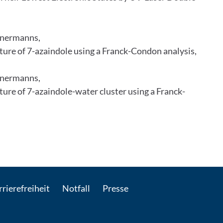
einermanns,
ture of 7-azaindole using a Franck-Condon analysis,
einermanns,
ture of 7-azaindole-water cluster using a Franck-
 E-Mail kontaktieren
rierefreiheit
Notfall
Presse