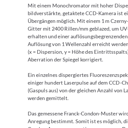
Mit einem Monochromator mit hoher Disper
bildverstärkte, getaktete CCD-Kamera ist e
Übergängen möglich. Mit einem 1 m Czerny
Gitter mit 2400 Rillen/mm geblazed, um UV
erhalten und einer auflösungsbegrenzenden
Auflösung von 1 Wellenzahl erreicht werde
(x = Dispersion, y = Höhe des Eintrittsspal
Aberration der Spiegel korrigiert.
Ein einzelnes dispergiertes Fluoreszenzsp
einiger hundert Laserpulse auf dem CCD-Ch
(Gaspuls aus) von der gleichen Anzahl von La
werden gemittelt.
Das gemessene Franck-Condon-Muster wird
Anregung bestimmt. Somit ist es möglich, d